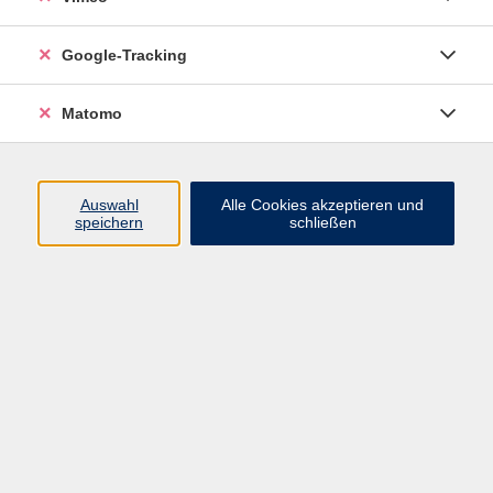
Deutsch als Fremdsprache - Anfängerkurs
Google-Tracking
für Geflüchtete (Verlängerung)
Matomo
Bitte melden Sie sich für diesen Kurs direkt bei der
VHS unter
auskunft@vhs-brandenburg.de
oder
03381-584310
Auswahl
Alle Cookies akzeptieren und
speichern
schließen
Dieser Anfängerkurs richtet sich an Geflüchtete, die
Deutsch lernen möchten.
Der Kurs ist kostenfrei.
Teilnehmen können Personen ab 16 Jahre!
Die Kursbücher werden zur Verfügung gestellt.
Der Kurs ist gefördert aus Projektmitteln des