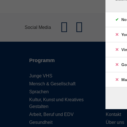
No
Social Media
Yo
Vi
Programm
Inhalte
Go
Junge VHS
Start
Ma
Mensch & Gesellschaft
Barrierefre
Sprachen
Leichte S
Kultur, Kunst und Kreatives
Programm
Gestalten
Service &
Arbeit, Beruf und EDV
Kontakt
Gesundheit
Über uns