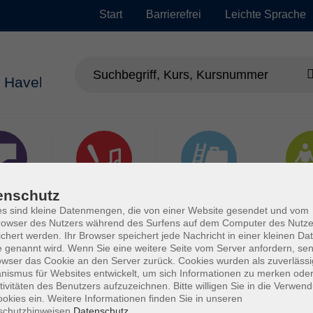
Start
Barrierefrei
Leichte Sprache
enschutz
chen
Kultur, Kunst und
Arbeit, Beruf und
Gesu
Kreatives Gestalten
EDV
s sind kleine Datenmengen, die von einer Website gesendet und vom
owser des Nutzers während des Surfens auf dem Computer des Nutze
chert werden. Ihr Browser speichert jede Nachricht in einer kleinen Dat
 genannt wird. Wenn Sie eine weitere Seite vom Server anfordern, se
owser das Cookie an den Server zurück. Cookies wurden als zuverlässi
ismus für Websites entwickelt, um sich Informationen zu merken oder
tivitäten des Benutzers aufzuzeichnen. Bitte willigen Sie in die Verwen
okies ein. Weitere Informationen finden Sie in unseren
schutzhinweisen.
Datenschutz