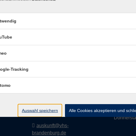
twendig
Impressum
Dat
uTube
meo
Volkshochschule
Geschäf
ogle-Tracking
Brandenburg an der
Havel
Montag
tomo
i
Diensta
Upstallstraße 25
prache
Mittwoc
14772 Brandenburg an der
Auswahl speichern
Alle Cookies akzeptieren und schl
Havel
Donnerst
auskunft@vhs-
brandenburg.de