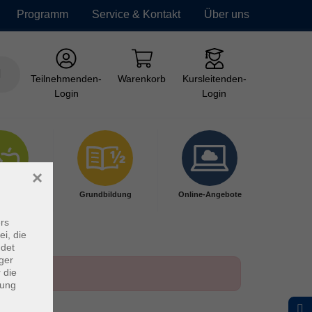
Programm
Service & Kontakt
Über uns
Teilnehmenden-
Warenkorb
Kursleitenden-
Login
Login
×
ndheit
Grundbildung
Online-Angebote
rs
ei, die
ndet
ger
 die
dung