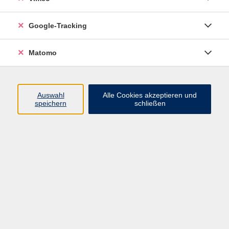
Deutsch als Fremdsprache - Stufe A1.2
Google-Tracking
Kurs für Teilnehmende mit geringen Vorkenntnissen
Matomo
Brauchen Sie Deutsch für den Alltag und Ihre
Perspektive in Deutschland? Besuchen Sie diesen
Auswahl
Alle Cookies akzeptieren und
Kurs!
speichern
schließen
Er richtet sich an Erwachsene, die Deutsch für den
Alltag und den Beruf lernen wollen.
Die vier sprachlichen Fähigkeiten wie das Lesen,
Hören, Sprechen und Schreiben werden entwickelt
und gefördert.
Die Dozentin berät sie gern, wenn der Wunsch
besteht, sich auf eine Sprachprüfung vorzubereiten.
Am Ende des Kurses erhalten Sie eine
Teilnahmebescheinigung.