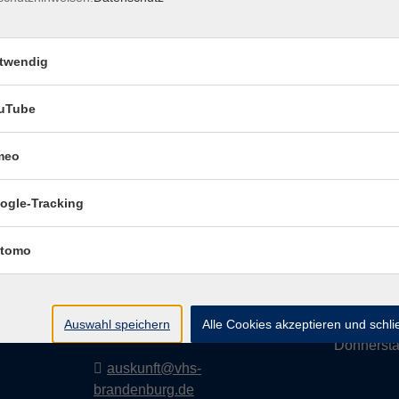
twendig
Impressum
Dat
uTube
meo
Volkshochschule
Geschäf
ogle-Tracking
Brandenburg an der
Havel
Montag
tomo
i
Diensta
Upstallstraße 25
prache
Mittwoc
14772 Brandenburg an der
Auswahl speichern
Alle Cookies akzeptieren und schl
Havel
Donnerst
auskunft@vhs-
brandenburg.de