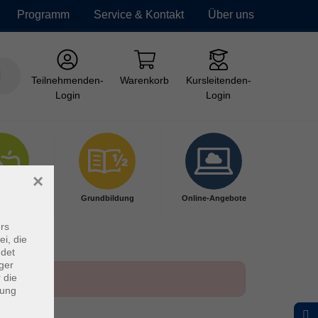
Programm
Service & Kontakt
Über uns
Teilnehmenden-
Warenkorb
Kursleitenden-
Login
Login
×
ndheit
Grundbildung
Online-Angebote
rs
ei, die
ndet
ger
 die
dung