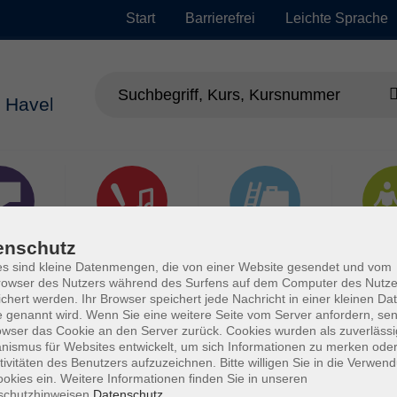
Start
Barrierefrei
Leichte Sprache
enschutz
chen
Kultur, Kunst und
Arbeit, Beruf und
Gesu
Kreatives Gestalten
EDV
s sind kleine Datenmengen, die von einer Website gesendet und vom
owser des Nutzers während des Surfens auf dem Computer des Nutze
chert werden. Ihr Browser speichert jede Nachricht in einer kleinen Dat
 genannt wird. Wenn Sie eine weitere Seite vom Server anfordern, se
owser das Cookie an den Server zurück. Cookies wurden als zuverlässi
ismus für Websites entwickelt, um sich Informationen zu merken oder
tivitäten des Benutzers aufzuzeichnen. Bitte willigen Sie in die Verwen
okies ein. Weitere Informationen finden Sie in unseren
schutzhinweisen.
Datenschutz