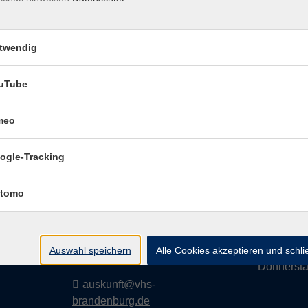
twendig
Impressum
Dat
uTube
meo
Volkshochschule
Geschäf
ogle-Tracking
Brandenburg an der
Havel
Montag
tomo
i
Diensta
Upstallstraße 25
prache
Mittwoc
14772 Brandenburg an der
Auswahl speichern
Alle Cookies akzeptieren und schl
Havel
Donnerst
auskunft@vhs-
brandenburg.de