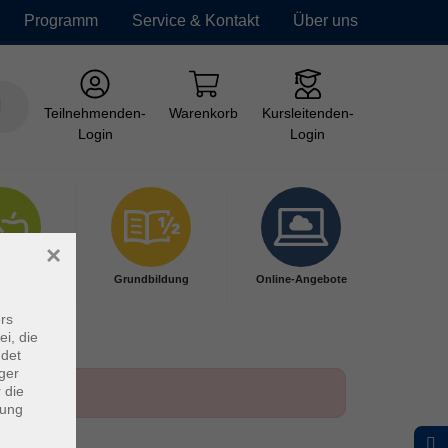
Programm
Service & Kontakt
Über uns
Teilnehmenden-
Warenkorb
Kursleitenden-
Login
Login
×
ndheit
Grundbildung
Online-Angebote
rs
ei, die
ndet
ger
 die
dung