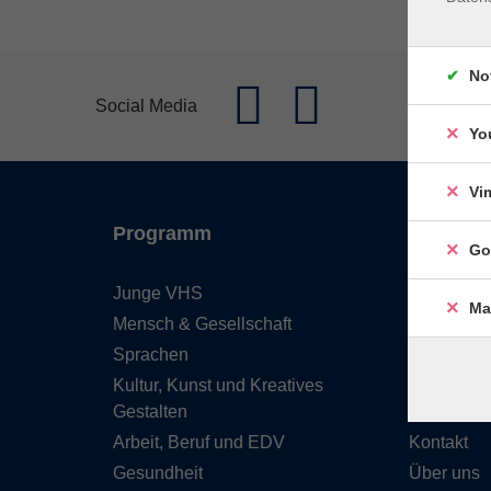
No
Social Media
Yo
Vi
Programm
Inhalte
Go
Junge VHS
Start
Ma
Mensch & Gesellschaft
Barrierefre
Sprachen
Leichte S
Kultur, Kunst und Kreatives
Programm
Gestalten
Service &
Arbeit, Beruf und EDV
Kontakt
Gesundheit
Über uns