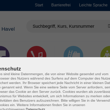
Start
Barrierefrei
Leichte Sprache
enschutz
chen
Kultur, Kunst und
Arbeit, Beruf und
Gesu
Kreatives Gestalten
EDV
s sind kleine Datenmengen, die von einer Website gesendet und vom
owser des Nutzers während des Surfens auf dem Computer des Nutze
chert werden. Ihr Browser speichert jede Nachricht in einer kleinen Dat
 genannt wird. Wenn Sie eine weitere Seite vom Server anfordern, se
owser das Cookie an den Server zurück. Cookies wurden als zuverlässi
ismus für Websites entwickelt, um sich Informationen zu merken oder
tivitäten des Benutzers aufzuzeichnen. Bitte willigen Sie in die Verwen
okies ein. Weitere Informationen finden Sie in unseren
schutzhinweisen.
Datenschutz