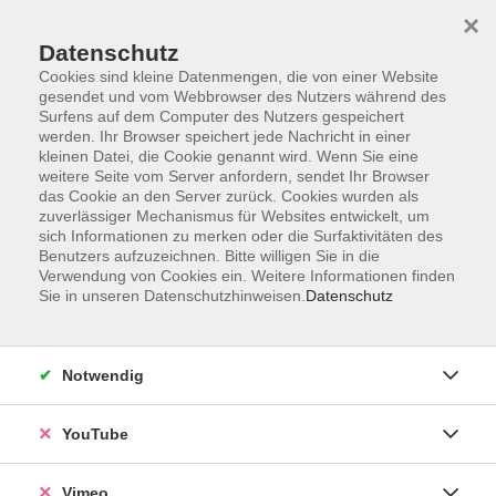
×
Datenschutz
Cookies sind kleine Datenmengen, die von einer Website
gesendet und vom Webbrowser des Nutzers während des
Surfens auf dem Computer des Nutzers gespeichert
Zum Hauptinhalt springen
werden. Ihr Browser speichert jede Nachricht in einer
kleinen Datei, die Cookie genannt wird. Wenn Sie eine
weitere Seite vom Server anfordern, sendet Ihr Browser
Der Kurs konnte nicht gefunden werden.
das Cookie an den Server zurück. Cookies wurden als
zuverlässiger Mechanismus für Websites entwickelt, um
sich Informationen zu merken oder die Surfaktivitäten des
Benutzers aufzuzeichnen. Bitte willigen Sie in die
Verwendung von Cookies ein. Weitere Informationen finden
Sie in unseren Datenschutzhinweisen.
Datenschutz
Impressum
Datenschutzerklärung
Widerrufsbelehrung
Notwendig
Widerruf
YouTube
Programm
Vimeo