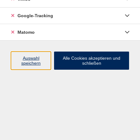
Junge VHS
Google-Tracking
Mensch & Gesellschaft
Sprachen
Matomo
Kultur, Kunst und Kreatives Gestalten
Arbeit, Beruf und EDV
Gesundheit
Auswahl
Alle Cookies akzeptieren und
Grundbildung
speichern
schließen
Online-Angebote
Inhalte
Start
Barrierefrei
Leichte Sprache