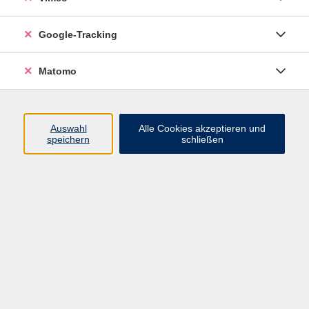
heydenreich@vhs-
brandenburg.de
Google-Tracking
zurück zu Englisch
Matomo
Ergebnisse filtern
Auswahl
Alle Cookies akzeptieren und
speichern
schließen
Englisch - Neuer Anfängerkurs
Mi. 09.09.2026 16:15
B.-Brecht-Gymnasium
Impressum