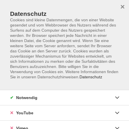
×
Datenschutz
Cookies sind kleine Datenmengen, die von einer Website
gesendet und vom Webbrowser des Nutzers während des
Surfens auf dem Computer des Nutzers gespeichert
Zum Hauptinhalt springen
werden. Ihr Browser speichert jede Nachricht in einer
kleinen Datei, die Cookie genannt wird. Wenn Sie eine
weitere Seite vom Server anfordern, sendet Ihr Browser
Neue Kurse für
das Cookie an den Server zurück. Cookies wurden als
zuverlässiger Mechanismus für Websites entwickelt, um
Anfänger*innen
sich Informationen zu merken oder die Surfaktivitäten des
Benutzers aufzuzeichnen. Bitte willigen Sie in die
Verwendung von Cookies ein. Weitere Informationen finden
Sie in unseren Datenschutzhinweisen.
Datenschutz
1 Kurs
Notwendig
Maria Heydenreich
YouTube
Lehrbereichsleitung Sprachen;
Grundbildung; Junge VHS
03381-584306
Vimeo