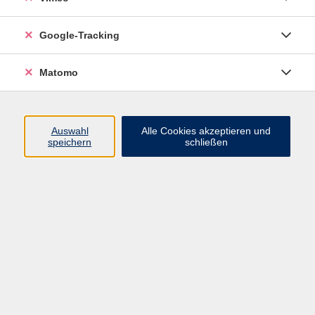
Junge VHS
Google-Tracking
Mensch & Gesellschaft
Sprachen
Matomo
Kultur, Kunst und Kreatives Gestalten
Arbeit, Beruf und EDV
Gesundheit
Auswahl
Alle Cookies akzeptieren und
Grundbildung
speichern
schließen
Online-Angebote
Inhalte
Start
Barrierefrei
Leichte Sprache