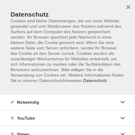
×
Datenschutz
Cookies sind kleine Datenmengen, die von einer Website
gesendet und vom Webbrowser des Nutzers während des
Surfens auf dem Computer des Nutzers gespeichert
Zum Hauptinhalt springen
werden. Ihr Browser speichert jede Nachricht in einer
kleinen Datei, die Cookie genannt wird. Wenn Sie eine
weitere Seite vom Server anfordern, sendet Ihr Browser
Der Kurs konnte nicht gefunden werden.
das Cookie an den Server zurück. Cookies wurden als
zuverlässiger Mechanismus für Websites entwickelt, um
sich Informationen zu merken oder die Surfaktivitäten des
Benutzers aufzuzeichnen. Bitte willigen Sie in die
Verwendung von Cookies ein. Weitere Informationen finden
Sie in unseren Datenschutzhinweisen.
Datenschutz
Impressum
Datenschutzerklärung
Widerrufsbelehrung
Notwendig
Widerruf
YouTube
Programm
Vimeo