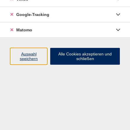
Junge VHS
Google-Tracking
Mensch & Gesellschaft
Sprachen
Matomo
Kultur, Kunst und Kreatives Gestalten
Arbeit, Beruf und EDV
Gesundheit
Auswahl
Alle Cookies akzeptieren und
Grundbildung
speichern
schließen
Online-Angebote
Inhalte
Start
Barrierefrei
Leichte Sprache