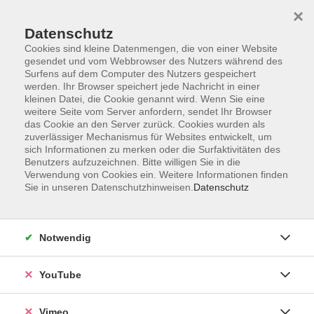
×
Datenschutz
Cookies sind kleine Datenmengen, die von einer Website
gesendet und vom Webbrowser des Nutzers während des
Surfens auf dem Computer des Nutzers gespeichert
Zum Hauptinhalt springen
werden. Ihr Browser speichert jede Nachricht in einer
kleinen Datei, die Cookie genannt wird. Wenn Sie eine
weitere Seite vom Server anfordern, sendet Ihr Browser
Der Kurs konnte nicht gefunden werden.
das Cookie an den Server zurück. Cookies wurden als
zuverlässiger Mechanismus für Websites entwickelt, um
sich Informationen zu merken oder die Surfaktivitäten des
Benutzers aufzuzeichnen. Bitte willigen Sie in die
Verwendung von Cookies ein. Weitere Informationen finden
Sie in unseren Datenschutzhinweisen.
Datenschutz
Impressum
Datenschutzerklärung
Widerrufsbelehrung
Notwendig
Widerruf
YouTube
Programm
Vimeo