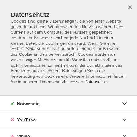
×
Datenschutz
Cookies sind kleine Datenmengen, die von einer Website
gesendet und vom Webbrowser des Nutzers während des
Surfens auf dem Computer des Nutzers gespeichert
Zum Hauptinhalt springen
werden. Ihr Browser speichert jede Nachricht in einer
kleinen Datei, die Cookie genannt wird. Wenn Sie eine
weitere Seite vom Server anfordern, sendet Ihr Browser
Der Kurs konnte nicht gefunden werden.
das Cookie an den Server zurück. Cookies wurden als
zuverlässiger Mechanismus für Websites entwickelt, um
sich Informationen zu merken oder die Surfaktivitäten des
Benutzers aufzuzeichnen. Bitte willigen Sie in die
Verwendung von Cookies ein. Weitere Informationen finden
Sie in unseren Datenschutzhinweisen.
Datenschutz
Impressum
Datenschutzerklärung
Widerrufsbelehrung
Notwendig
Widerruf
YouTube
Programm
Vimeo