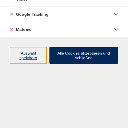
Junge VHS
Google-Tracking
Mensch & Gesellschaft
Sprachen
Matomo
Kultur, Kunst und Kreatives Gestalten
Arbeit, Beruf und EDV
Gesundheit
Auswahl
Alle Cookies akzeptieren und
Grundbildung
speichern
schließen
Online-Angebote
Inhalte
Start
Barrierefrei
Leichte Sprache