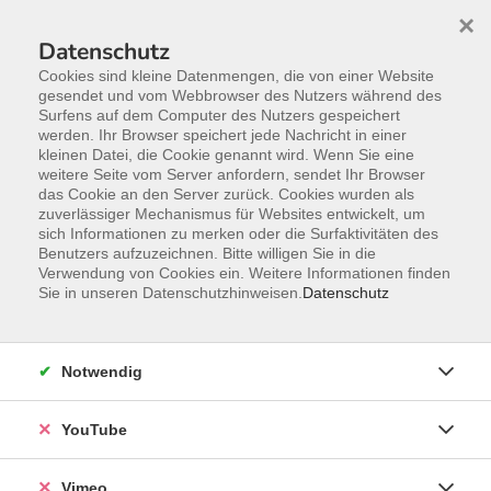
×
Datenschutz
Cookies sind kleine Datenmengen, die von einer Website
gesendet und vom Webbrowser des Nutzers während des
Surfens auf dem Computer des Nutzers gespeichert
Zum Hauptinhalt springen
werden. Ihr Browser speichert jede Nachricht in einer
kleinen Datei, die Cookie genannt wird. Wenn Sie eine
weitere Seite vom Server anfordern, sendet Ihr Browser
das Cookie an den Server zurück. Cookies wurden als
Italienisch
zuverlässiger Mechanismus für Websites entwickelt, um
sich Informationen zu merken oder die Surfaktivitäten des
Benutzers aufzuzeichnen. Bitte willigen Sie in die
Verwendung von Cookies ein. Weitere Informationen finden
Sie in unseren Datenschutzhinweisen.
Datenschutz
7 Kurse
Notwendig
Maria Heydenreich
YouTube
Lehrbereichsleitung Sprachen;
Grundbildung; Junge VHS
03381-584306
Vimeo