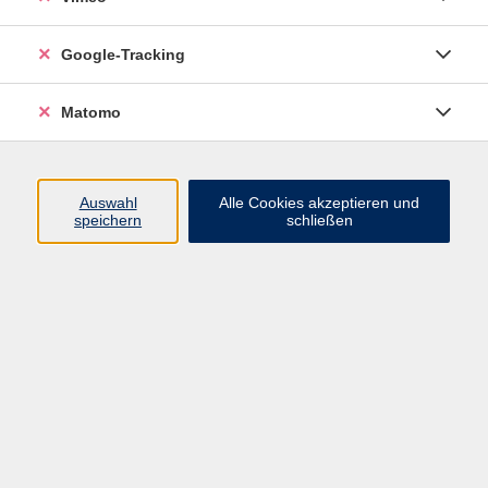
heydenreich@vhs-
brandenburg.de
Google-Tracking
zurück zu Sprachen
Matomo
Ergebnisse filtern
Auswahl
Alle Cookies akzeptieren und
speichern
schließen
Italienisch - Neuer Anfängerkurs
Mo. 28.09.2026 18:00
Nicolaischule
Italienisch - Stufe A1.1
Mi. 02.09.2026 16:20