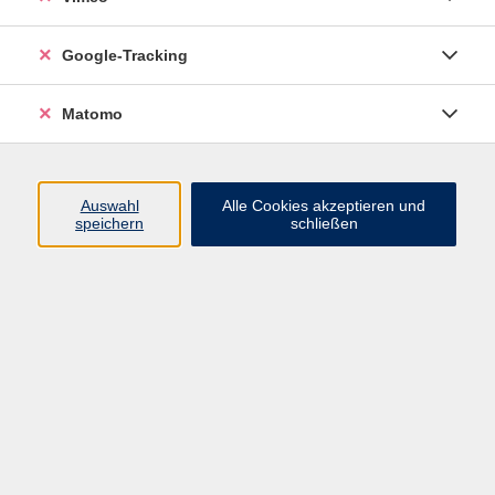
Deutsch als Fremdsprache - Neuer
Google-Tracking
Anfängerkurs
Matomo
Kurs für Anfänger ohne Vorkenntnisse
Brauchen Sie Deutsch für den Alltag und Ihre
Perspektive in Deutschland? Besuchen Sie diesen
Auswahl
Alle Cookies akzeptieren und
speichern
schließen
Kurs!
Er richtet sich an Erwachsene, die Deutsch für den
Alltag und den Beruf lernen wollen.
Die vier sprachlichen Fähigkeiten wie das Lesen,
Hören, Sprechen und Schreiben werden entwickelt
und gefördert.
Am Ende des Kurses erhalten Sie eine
Teilnahmebescheinigung.
Material