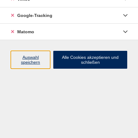
Gebärdensprache - Stufe A1
Google-Tracking
Fortführungskurs im 2. Semester Kurs für
Teilnehmende mit sehr geringen Vorkenntnissen,
Matomo
die die Gebärdensprache beruflich oder privat
ausüben wollen.
Auswahl
Alle Cookies akzeptieren und
Recht auf Teilhabe und Selbstbestimmung
speichern
schließen
Alle Bereiche des gesellschaftlichen Lebens sollten
auf gleichwertige Lebensbedingungen von Menschen
mit und ohne Behinderung hinwirken. Dazu gehört der
barrierefreie Zugang zu allen Themen unseres
Alltagslebens, um die vielfältigen spezifischen
Belange zu berücksichtigen, die eine Inklusion im
Sinne der UN-Behindertenrechtskonvention
umzusetzen helfen.
Wer kann teilnehmen?