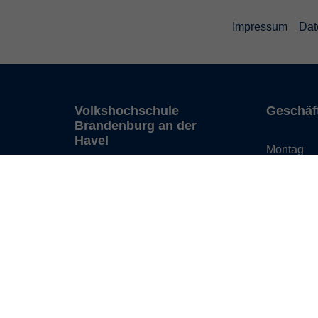
Impressum
Dat
Volkshochschule
Geschäf
Brandenburg an der
Havel
Montag
i
Diensta
Upstallstraße 25
prache
Mittwoc
14772 Brandenburg an der
Havel
Donnerst
auskunft@vhs-
brandenburg.de
Tel: 03381 58 43 10
Fax: 03381 58 43 04