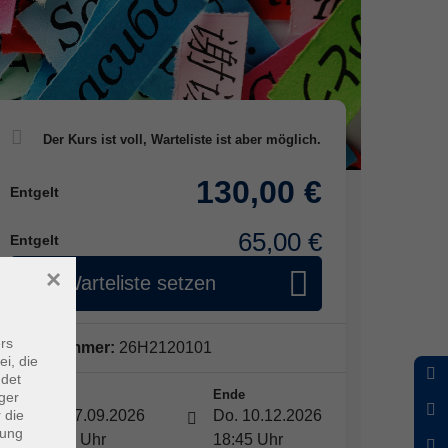
130,00 €
Entgelt
65,00 €
Entgelt
×
Auf Warteliste setzen
rs
Kursnummer:
26H2120101
ei, die
ndet
Start
Ende
ger
 die
Do. 17.09.2026
Do. 10.12.2026
dung
17:15 Uhr
18:45 Uhr