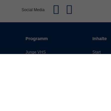
Social Media
Programm
Inhalte
Junge VHS
Start
Mensch & Gesellschaft
Barrierefre
Sprachen
Leichte S
Kultur, Kunst und Kreatives
Programm
Gestalten
Service &
Arbeit, Beruf und EDV
Kontakt
Gesundheit
Über uns
Grundbildung
Online-Angebote