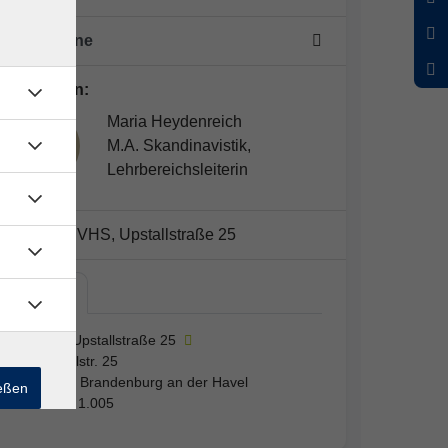
10 Termine
Dozent*in:
Maria Heydenreich
M.A. Skandinavistik,
Lehrbereichsleiterin
Kursort:
VHS, Upstallstraße 25
VHS,…
VHS, Upstallstraße 25
Upstallstr. 25
14772 Brandenburg an der Havel
ießen
Raum 1.005