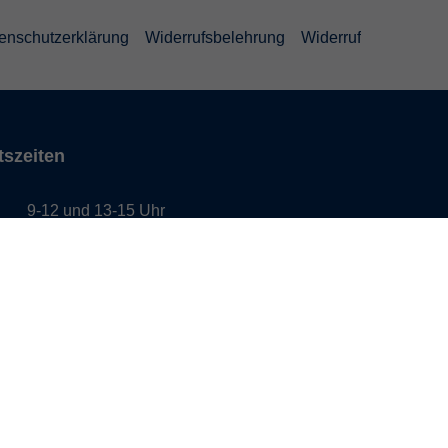
enschutzerklärung
Widerrufsbelehrung
Widerruf
tszeiten
9-12 und 13-15 Uhr
g
9-12 und 13-17 Uhr
h
9-12 und 13-15 Uhr
ag
9-12 und 13-15 Uhr