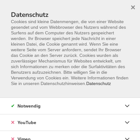
×
Datenschutz
Cookies sind kleine Datenmengen, die von einer Website
gesendet und vom Webbrowser des Nutzers während des
Surfens auf dem Computer des Nutzers gespeichert
Zum Hauptinhalt springen
werden. Ihr Browser speichert jede Nachricht in einer
kleinen Datei, die Cookie genannt wird. Wenn Sie eine
weitere Seite vom Server anfordern, sendet Ihr Browser
das Cookie an den Server zurück. Cookies wurden als
zuverlässiger Mechanismus für Websites entwickelt, um
sich Informationen zu merken oder die Surfaktivitäten des
Benutzers aufzuzeichnen. Bitte willigen Sie in die
Verwendung von Cookies ein. Weitere Informationen finden
Sie in unseren Datenschutzhinweisen.
Datenschutz
Notwendig
YouTube
Sie sind hier:
Arbeit, Beruf und EDV
Betriebssysteme, Computerwissen und
Vimeo