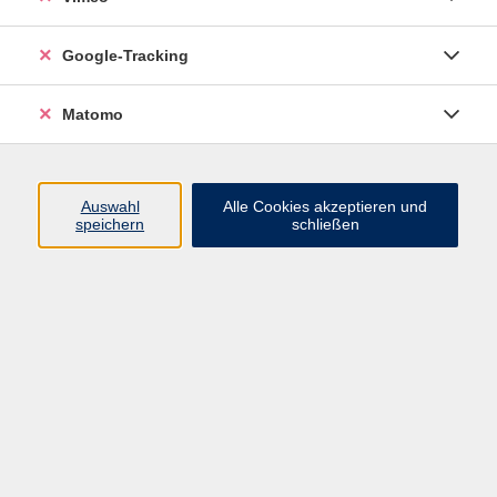
Ausdauer
Google-Tracking
Konzentrations- und Gedächtnistraining Ü60
Matomo
Schon wieder vergessen wo der Hausschlüssel ist?
Warum können wir uns Dinge so schlecht merken? Im
Alltag fehlt es Ihnen an Konzentration und Ihnen fällt
Auswahl
Alle Cookies akzeptieren und
es schwer ihre Aufmerksamkeit auf eine Aufgabe zu
speichern
schließen
richten. In diesem Kurs bekommen Sie nicht nur
Wissen zu Ihrem Gehirn, sondern vor allem ganz viele
praktische Übungen die Ihre Aufmerksamkeit und
Konzentration steigern. Weiterhin lernen Sie
Techniken und Methoden wie sie sich ab sofort Dinge
merken können.
Inhalte des Kurses sind:
Wie ist unser Gehirn strukturiert?
Wozu muss mein Gehirn trainiert werden?
Was passiert in meinem Gehirn, wenn ich kognitive