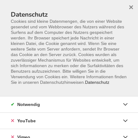
×
Datenschutz
Cookies sind kleine Datenmengen, die von einer Website
gesendet und vom Webbrowser des Nutzers während des
Surfens auf dem Computer des Nutzers gespeichert
Zum Hauptinhalt springen
werden. Ihr Browser speichert jede Nachricht in einer
kleinen Datei, die Cookie genannt wird. Wenn Sie eine
weitere Seite vom Server anfordern, sendet Ihr Browser
das Cookie an den Server zurück. Cookies wurden als
zuverlässiger Mechanismus für Websites entwickelt, um
sich Informationen zu merken oder die Surfaktivitäten des
Benutzers aufzuzeichnen. Bitte willigen Sie in die
Verwendung von Cookies ein. Weitere Informationen finden
Sie in unseren Datenschutzhinweisen.
Datenschutz
Notwendig
YouTube
Sie sind hier:
junge VHS
junge VHS - Kunst, Kultur und Kreatives
Vimeo