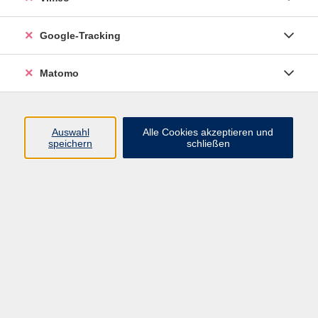
Grundlagen der Malerei am Vormittag
Google-Tracking
Farbenvielfalt
Matomo
Auswahl
Alle Cookies akzeptieren und
speichern
schließen
Wer schon einmal in einem Zeichenbedarfsladen
stand, wird festgestellt haben, dass es eine riesige
Auswahl an Farben gibt. Nicht nur verschiedene Töne,
sondern auch unterschiedlich hergestellte Farben. Für
jeden Anfänger und Hobbykünstler stellt sich die
Frage, welche Farben nun die richtigen sind. Ob