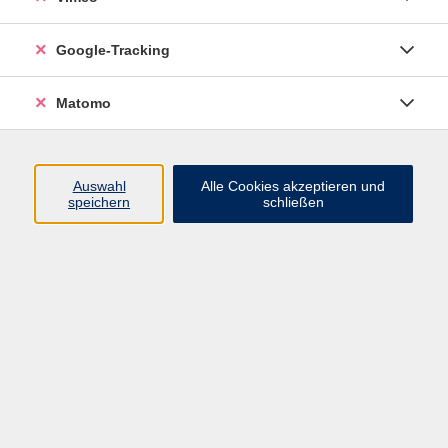
Junge VHS
Google-Tracking
Mensch & Gesellschaft
Sprachen
Matomo
Kultur, Kunst und Kreatives Gestalten
Arbeit, Beruf und EDV
Gesundheit
Auswahl
Alle Cookies akzeptieren und
Grundbildung
speichern
schließen
Online-Angebote
Inhalte
Start
Barrierefrei
Leichte Sprache