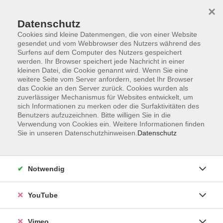
×
Datenschutz
Cookies sind kleine Datenmengen, die von einer Website
gesendet und vom Webbrowser des Nutzers während des
Surfens auf dem Computer des Nutzers gespeichert
Zum Hauptinhalt springen
werden. Ihr Browser speichert jede Nachricht in einer
kleinen Datei, die Cookie genannt wird. Wenn Sie eine
weitere Seite vom Server anfordern, sendet Ihr Browser
Der Kurs konnte nicht gefunden werden.
das Cookie an den Server zurück. Cookies wurden als
zuverlässiger Mechanismus für Websites entwickelt, um
sich Informationen zu merken oder die Surfaktivitäten des
Benutzers aufzuzeichnen. Bitte willigen Sie in die
Verwendung von Cookies ein. Weitere Informationen finden
Sie in unseren Datenschutzhinweisen.
Datenschutz
Impressum
Datenschutzerklärung
Widerrufsbelehrung
Notwendig
Widerruf
YouTube
Programm
Vimeo