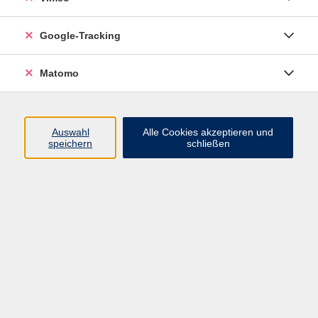
heydenreich@vhs-
brandenburg.de
Google-Tracking
zurück zu Sprachen
Matomo
Ergebnisse filtern
Auswahl
Alle Cookies akzeptieren und
speichern
schließen
Schwedisch - Neuer Anfängerkurs
Do. 17.09.2026 17:15
VHS, Upstallstraße 25
Schwedisch - Stufe B1
Do. 10.09.2026 19:00