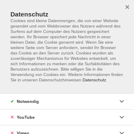
×
Datenschutz
Cookies sind kleine Datenmengen, die von einer Website
gesendet und vom Webbrowser des Nutzers während des
Surfens auf dem Computer des Nutzers gespeichert
Zum Hauptinhalt springen
werden. Ihr Browser speichert jede Nachricht in einer
kleinen Datei, die Cookie genannt wird. Wenn Sie eine
weitere Seite vom Server anfordern, sendet Ihr Browser
das Cookie an den Server zurück. Cookies wurden als
Schwedisch
zuverlässiger Mechanismus für Websites entwickelt, um
sich Informationen zu merken oder die Surfaktivitäten des
Benutzers aufzuzeichnen. Bitte willigen Sie in die
Verwendung von Cookies ein. Weitere Informationen finden
Sie in unseren Datenschutzhinweisen.
Datenschutz
2 Kurse
Notwendig
Maria Heydenreich
YouTube
Lehrbereichsleitung Sprachen;
Grundbildung; Junge VHS
03381-584306
Vimeo