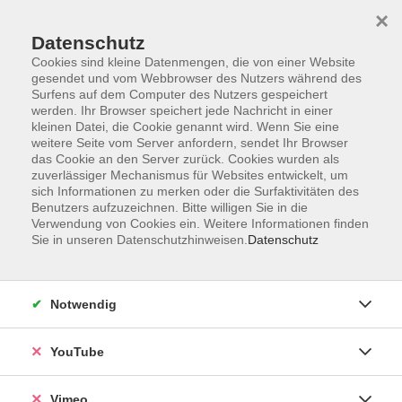
×
Datenschutz
Cookies sind kleine Datenmengen, die von einer Website
gesendet und vom Webbrowser des Nutzers während des
Surfens auf dem Computer des Nutzers gespeichert
Zum Hauptinhalt springen
werden. Ihr Browser speichert jede Nachricht in einer
kleinen Datei, die Cookie genannt wird. Wenn Sie eine
weitere Seite vom Server anfordern, sendet Ihr Browser
Der Kurs konnte nicht gefunden werden.
das Cookie an den Server zurück. Cookies wurden als
zuverlässiger Mechanismus für Websites entwickelt, um
sich Informationen zu merken oder die Surfaktivitäten des
Benutzers aufzuzeichnen. Bitte willigen Sie in die
Verwendung von Cookies ein. Weitere Informationen finden
Sie in unseren Datenschutzhinweisen.
Datenschutz
Impressum
Datenschutzerklärung
Widerrufsbelehrung
Notwendig
Widerruf
YouTube
Programm
Vimeo