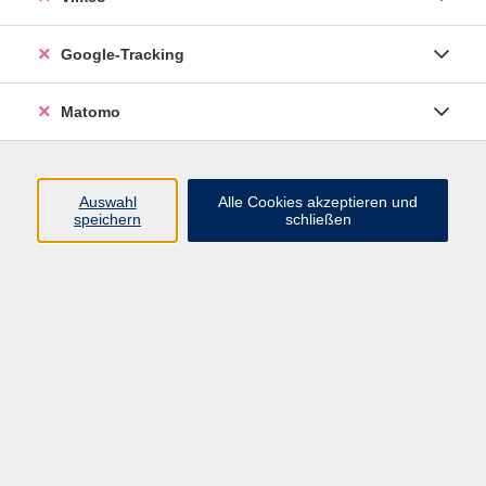
Junge VHS
Google-Tracking
Mensch & Gesellschaft
Sprachen
Matomo
Kultur, Kunst und Kreatives Gestalten
Arbeit, Beruf und EDV
Gesundheit
Auswahl
Alle Cookies akzeptieren und
Grundbildung
speichern
schließen
Online-Angebote
Inhalte
Start
Barrierefrei
Leichte Sprache