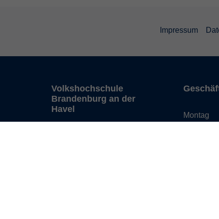
Impressum
Dat
Volkshochschule
Geschäf
Brandenburg an der
Havel
Montag
i
Diensta
Upstallstraße 25
prache
Mittwoc
14772 Brandenburg an der
Havel
Donnerst
auskunft@vhs-
brandenburg.de
Tel: 03381 58 43 10