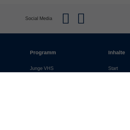
Social Media
Programm
Inhalte
Junge VHS
Start
Mensch & Gesellschaft
Barrierefre
Sprachen
Leichte S
Kultur, Kunst und Kreatives
Programm
Gestalten
Service &
Arbeit, Beruf und EDV
Kontakt
Gesundheit
Über uns
Grundbildung