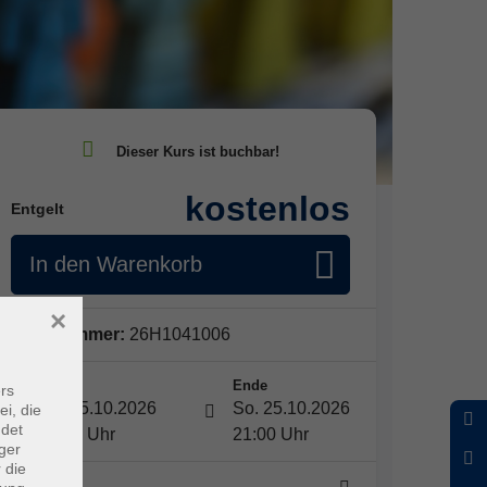
kostenlos
Entgelt
In den Warenkorb
×
Kursnummer:
26H1041006
Start
Ende
rs
So. 25.10.2026
So. 25.10.2026
ei, die
ndet
19:30 Uhr
21:00 Uhr
ger
 die