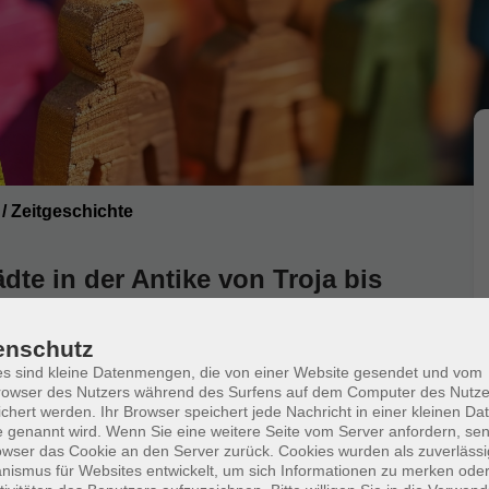
/ Zeitgeschichte
te in der Antike von Troja bis
enschutz
s sind kleine Datenmengen, die von einer Website gesendet und vom
owser des Nutzers während des Surfens auf dem Computer des Nutze
chert werden. Ihr Browser speichert jede Nachricht in einer kleinen Dat
 genannt wird. Wenn Sie eine weitere Seite vom Server anfordern, se
owser das Cookie an den Server zurück. Cookies wurden als zuverlässi
ismus für Websites entwickelt, um sich Informationen zu merken oder