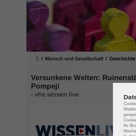
Sie sind hier:
Mensch und Gesellschaft
Geschichte 
Versunkene Welten: Ruinenstäd
Pompeji
- vhs.wissen live
Dat
Cookie
Webbr
gespei
Cookie
Ihr Br
Mechan