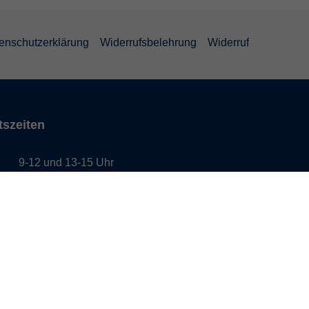
enschutzerklärung
Widerrufsbelehrung
Widerruf
tszeiten
9-12 und 13-15 Uhr
g
9-12 und 13-17 Uhr
h
9-12 und 13-15 Uhr
ag
9-12 und 13-15 Uhr