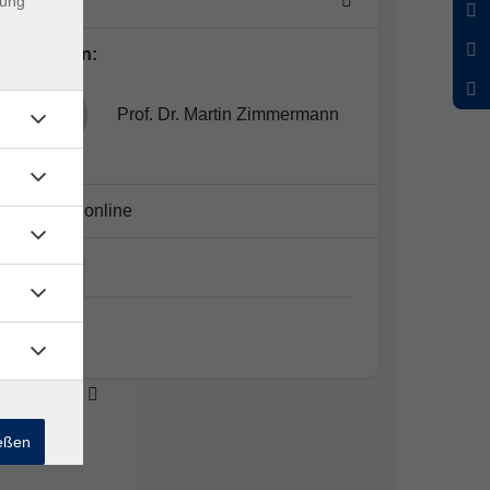
1 Termin
dung
Dozent*in:
Prof. Dr. Martin Zimmermann
Kursort:
online
online
online
ießen