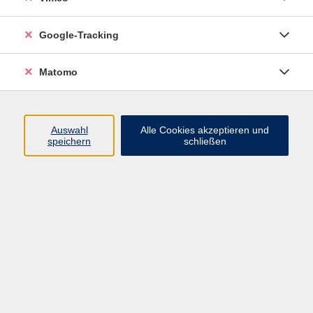
nachhaltige Entwicklung
Google-Tracking
Besichtigung des Wasserwerks Mahlenzien
Matomo
Kinder können nur in Begleitung eines Erwachsenen
teilnehmen. Anmeldung erforderlich!
In Deutschland haben wir eine der sichersten und
Auswahl
Alle Cookies akzeptieren und
qualitativ hochwertigsten Trinkwasserversorgungen
speichern
schließen
und effizientesten Abwasserentsorgungen weltweit -
natürlich auch in Brandenburg.
Sie möchten wissen, wie die Verfahren bei der
Trinkwassergewinnung, -aufbereitung, und -verteilung
von statten gehen und wie die BRAWAG ihre Kunden
mit Trinkwasser in ausgezeichneter Qualität beliefert?
Die VHS Brandenburg organisiert gemeinsam mit der
BRAWAG GmbH die Besichtigung des Wasserwerks