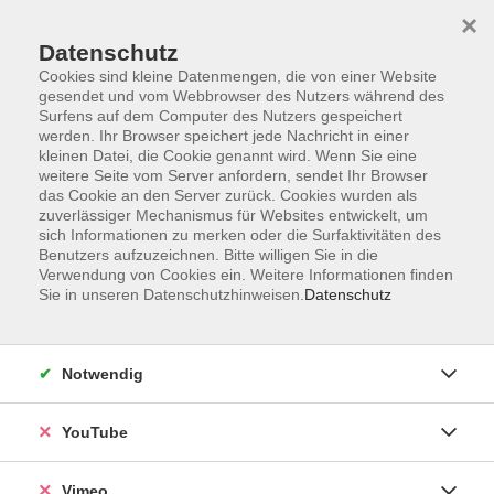
×
Datenschutz
Cookies sind kleine Datenmengen, die von einer Website
gesendet und vom Webbrowser des Nutzers während des
Surfens auf dem Computer des Nutzers gespeichert
Zum Hauptinhalt springen
werden. Ihr Browser speichert jede Nachricht in einer
kleinen Datei, die Cookie genannt wird. Wenn Sie eine
weitere Seite vom Server anfordern, sendet Ihr Browser
das Cookie an den Server zurück. Cookies wurden als
zuverlässiger Mechanismus für Websites entwickelt, um
sich Informationen zu merken oder die Surfaktivitäten des
Benutzers aufzuzeichnen. Bitte willigen Sie in die
Verwendung von Cookies ein. Weitere Informationen finden
Sie in unseren Datenschutzhinweisen.
Datenschutz
Notwendig
YouTube
Sie sind hier:
Mensch und Gesellschaft
Natur, Umwelt(bildung) & Bildung für
Vimeo