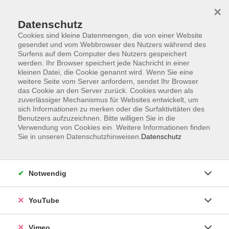
×
Datenschutz
Cookies sind kleine Datenmengen, die von einer Website
gesendet und vom Webbrowser des Nutzers während des
Surfens auf dem Computer des Nutzers gespeichert
Zum Hauptinhalt springen
werden. Ihr Browser speichert jede Nachricht in einer
kleinen Datei, die Cookie genannt wird. Wenn Sie eine
weitere Seite vom Server anfordern, sendet Ihr Browser
Der Kurs konnte nicht gefunden werden.
das Cookie an den Server zurück. Cookies wurden als
zuverlässiger Mechanismus für Websites entwickelt, um
sich Informationen zu merken oder die Surfaktivitäten des
Benutzers aufzuzeichnen. Bitte willigen Sie in die
Verwendung von Cookies ein. Weitere Informationen finden
Sie in unseren Datenschutzhinweisen.
Datenschutz
Impressum
Datenschutzerklärung
Widerrufsbelehrung
Notwendig
Widerruf
YouTube
Programm
Vimeo