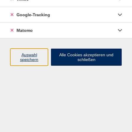
Junge VHS
Google-Tracking
Mensch & Gesellschaft
Sprachen
Matomo
Kultur, Kunst und Kreatives Gestalten
Arbeit, Beruf und EDV
Gesundheit
Auswahl
Alle Cookies akzeptieren und
Grundbildung
speichern
schließen
Online-Angebote
Inhalte
Start
Barrierefrei
Leichte Sprache